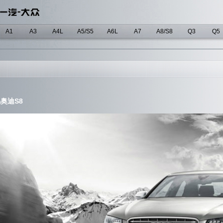
A1
A3
A4L
A5/S5
A6L
A7
A8/S8
Q3
Q5
奥迪S8