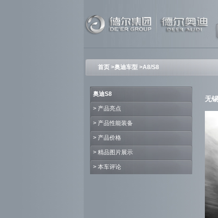
首页
>
奥迪车型
>A8/S8
奥迪S8
无锡
>
产品亮点
>
产品性能装备
>
产品价格
>
精品图片展示
>
本车评论