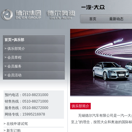
首页
最新动态
首页>俱乐部
>
俱乐部简介
>
会员章程
>
会员服务
>
会员活动
预约电话：0510-88231000
销售热线：0510-88271000
俱乐部简介
服务热线：0510-88272000
网络专线：15995216978
无锡德尔汽车有限公司是一汽—大众授
至上”的理念，按照大众和奥迪的国际
> 在线申请试驾
> 新车订购