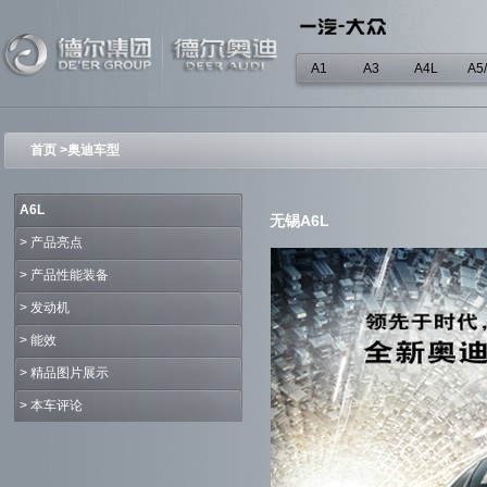
A1
A3
A4L
A5
首页
>
奥迪车型
A6L
无锡A6L
>
产品亮点
>
产品性能装备
>
发动机
>
能效
>
精品图片展示
>
本车评论